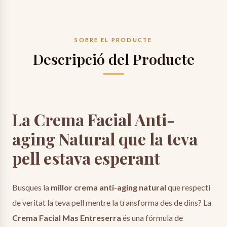
48-72h
Trànsit (transportista).
Data estimada de lliurament:
SOBRE EL PRODUCTE
divendres, 14 d’agost
Descripció del Producte
La Crema Facial Anti-
aging Natural que la teva
pell estava esperant
Busques la
millor crema anti-aging natural
que respecti
de veritat la teva pell mentre la transforma des de dins? La
Crema Facial Mas Entreserra
és una fórmula de