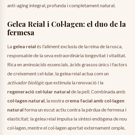
anti-aging integral, profunda i completament natural.
Gelea Reial i Col·lagen: el duo de la
fermesa
La
gelea reial
és l'aliment exclusiu de la reina de la rusca,
responsable de la seva extraordinària longevitat i vitalitat.
Rica en aminoàcids essencials, àcids grassos únics i factors
de creixement cel·lular, la gelea reial actua com un
activador biològic
que estimula la renovació i la
regeneració cel·lular natural
de la pell. Combinada amb
col·lagen natural
, la nostra
crema facial amb col·lagen
natural
forma un escut actiu contra la pèrdua de fermesa i
elasticitat: la gelea reial impulsa la síntesi endògena de nou
col·lagen, mentre el col·lagen aportat externament omple,