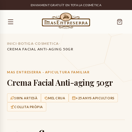
ENVIAMENT GRATUÏT EN TOTA LA COSMÈTICA
INICI
·
BOTIGA
·
COSMETICA
·
CREMA FACIAL ANTI-AGING 50GR
MAS ENTRESERRA · APICULTURA FAMILIAR
Crema Facial Anti-aging 50gr
100% ARTESÀ
MEL CRUA
+25 ANYS APICULTORS
COLLITA PRÒPIA