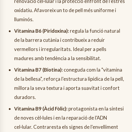
renovació cel·lular i la protecció enfront de l'estrès
oxidatiu. Afavoreix un to de pell més uniforme i
lluminós.
Vitamina B6 (Piridoxina):
regula la funció natural
de la barrera cutània i contribueix a reduir
vermellors i irregularitats. Ideal per a pells
madures amb tendència a la sensibilitat.
Vitamina B7 (Biotina):
coneguda com la "vitamina
de la bellesa", reforça l'estructura lipídica de la pell,
millora la seva textura i aporta suavitat i confort
duradors.
Vitamina B9 (Àcid Fòlic):
protagonista en la síntesi
de noves cèl·lules i en la reparació de l'ADN
cel·lular. Contraresta els signes de l'envelliment