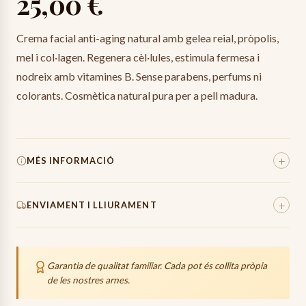
25,00 €
Crema facial anti-aging natural amb gelea reial, pròpolis,
mel i col·lagen. Regenera cèl·lules, estimula fermesa i
nodreix amb vitamines B. Sense parabens, perfums ni
colorants. Cosmètica natural pura per a pell madura.
+
MÉS INFORMACIÓ
Pes Total
140
g
+
ENVIAMENT I LLIURAMENT
Origen
100%
Espanya (Mas Entreserra)
Els enviaments es preparen amb el màxim cura, utilitzant
material de protecció inflable d'alta qualitat per assegurar
Garantia de qualitat familiar. Cada pot és collita pròpia
que la mel arribi intacta.
de les nostres arnes.
24-48h
Preparació de la comanda.