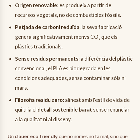
Origen renovable:
es produeix a partir de
recursos vegetals, no de combustibles fòssils.
Petjada de carboni reduïda:
la seva fabricació
genera significativament menys CO₂ que els
plàstics tradicionals.
Sense residus permanents:
a diferència del plàstic
convencional, el PLA es biodegrada en les
condicions adequades, sense contaminar sòls ni
mars.
Filosofia residu zero:
alineat amb l'estil de vida de
qui tria el
detall sostenible barat
sense renunciar
a la qualitat ni al disseny.
Un
clauer eco friendly
que no només no fa mal, sinó que