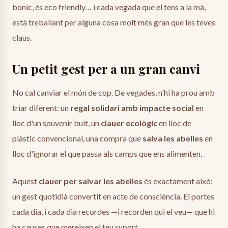
bonic, és eco friendly… i cada vegada que el tens a la mà,
està treballant per alguna cosa molt més gran que les teves
claus.
Un petit gest per a un gran canvi
No cal canviar el món de cop. De vegades, n'hi ha prou amb
triar diferent: un
regal solidari amb impacte social
en
lloc d'un souvenir buit, un
clauer ecològic
en lloc de
plàstic convencional, una compra que
salva les abelles
en
lloc d'ignorar el que passa als camps que ens alimenten.
Aquest
clauer per salvar les abelles
és exactament això:
un gest quotidià convertit en acte de consciència. El portes
cada dia, i cada dia recordes —i recorden qui el veu— que hi
ha causes que mereixen el teu suport.