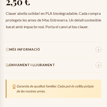
2,50 €
Clauer abella solidari en PLA biodegradable. Cada compra
protegeix les arnes de Mas Entreserra. Un detall sostenible
barat amb impacte real. Porta el canvi al teu clauer.
+
MÉS INFORMACIÓ
Pes Total
5
g
+
ENVIAMENT I LLIURAMENT
Origen
100%
Espanya (Mas Entreserra)
Els enviaments es preparen amb el màxim cura, utilitzant
material de protecció inflable d'alta qualitat per assegurar
Garantia de qualitat familiar. Cada pot és collita pròpia
que la mel arribi intacta.
de les nostres arnes.
24-48h
Preparació de la comanda.
48-72h
Trànsit (transportista).