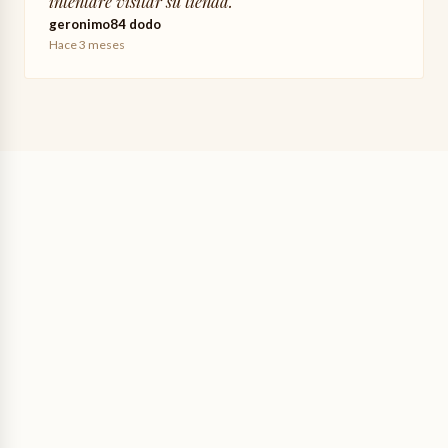
intentaré visitar su tienda.
"
geronimo84 dodo
Hace 3 meses
2,50 €