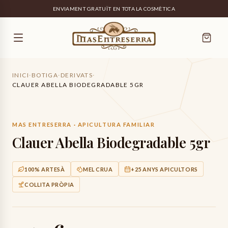
ENVIAMENT GRATUÏT EN TOTA LA COSMÈTICA
INICI
·
BOTIGA
·
DERIVATS
·
CLAUER ABELLA BIODEGRADABLE 5GR
MAS ENTRESERRA · APICULTURA FAMILIAR
Clauer Abella Biodegradable 5gr
100% ARTESÀ
MEL CRUA
+25 ANYS APICULTORS
COLLITA PRÒPIA