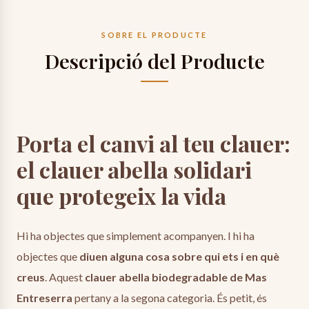
Data estimada de lliurament:
SOBRE EL PRODUCTE
divendres, 14 d’agost
Descripció del Producte
Porta el canvi al teu clauer:
el clauer abella solidari
que protegeix la vida
Hi ha objectes que simplement acompanyen. I hi ha
objectes que
diuen alguna cosa sobre qui ets i en què
creus
. Aquest
clauer abella biodegradable de Mas
Entreserra
pertany a la segona categoria. És petit, és