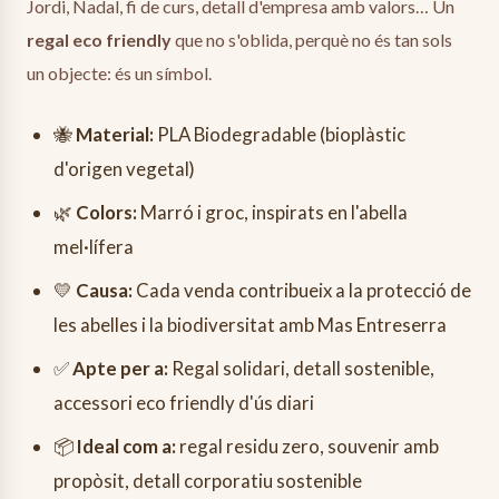
Jordi, Nadal, fi de curs, detall d'empresa amb valors… Un
regal eco friendly
que no s'oblida, perquè no és tan sols
un objecte: és un símbol.
🐝
Material:
PLA Biodegradable (bioplàstic
d'origen vegetal)
🌿
Colors:
Marró i groc, inspirats en l'abella
mel·lífera
💛
Causa:
Cada venda contribueix a la protecció de
les abelles i la biodiversitat amb Mas Entreserra
✅
Apte per a:
Regal solidari, detall sostenible,
accessori eco friendly d'ús diari
📦
Ideal com a:
regal residu zero, souvenir amb
propòsit, detall corporatiu sostenible