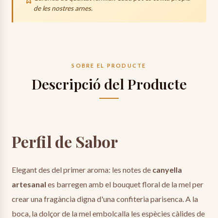
que la mel arribi intacta.
de les nostres arnes.
24-48h
Preparació de la comanda.
48-72h
Trànsit (transportista).
Data estimada de lliurament:
SOBRE EL PRODUCTE
dijous, 13 d’agost
Descripció del Producte
Perfil de Sabor
Elegant des del primer aroma: les notes de
canyella
artesanal
es barregen amb el bouquet floral de la mel per
crear una fragància digna d'una confiteria parisenca. A la
boca, la dolçor de la mel embolcalla les espècies càlides de