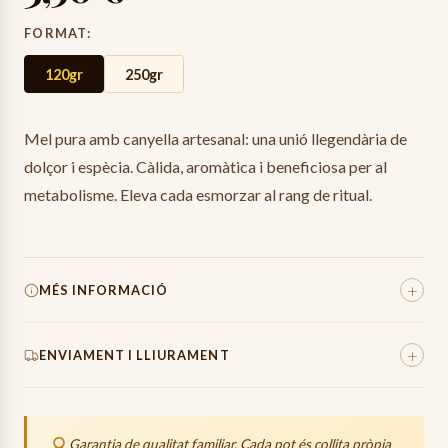
FORMAT
:
120gr
250gr
Mel pura amb canyella artesanal: una unió llegendària de
dolçor i espècia. Càlida, aromàtica i beneficiosa per al
metabolisme. Eleva cada esmorzar al rang de ritual.
+
MÉS INFORMACIÓ
Pes Total
230
g
+
ENVIAMENT I LLIURAMENT
Origen
100%
Espanya (Mas Entreserra)
Els enviaments es preparen amb el màxim cura, utilitzant
material de protecció inflable d'alta qualitat per assegurar
Garantia de qualitat familiar. Cada pot és collita pròpia