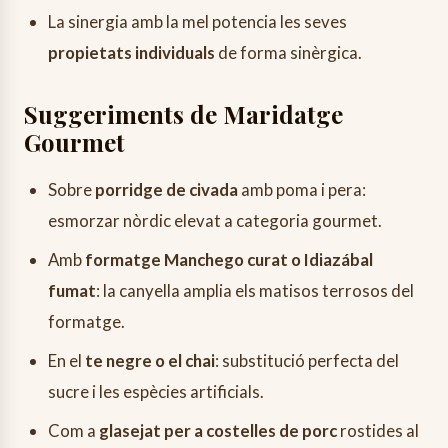
La sinergia amb la mel potencia les seves
propietats individuals
de forma sinèrgica.
Suggeriments de Maridatge
Gourmet
Sobre
porridge de civada
amb poma i pera:
esmorzar nòrdic elevat a categoria gourmet.
Amb
formatge Manchego curat o Idiazábal
fumat
: la canyella amplia els matisos terrosos del
formatge.
En el
te negre o el chai
: substitució perfecta del
sucre i les espècies artificials.
Com a
glasejat per a costelles de porc
rostides al