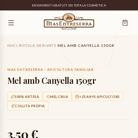
ENVIAMENT GRATUÏT EN TOTA LA COSMÈTICA
INICI
·
BOTIGA
·
DERIVATS
·
MEL AMB CANYELLA 150GR
MAS ENTRESERRA · APICULTURA FAMILIAR
Mel amb Canyella 150gr
100% ARTESÀ
MEL CRUA
+25 ANYS APICULTORS
COLLITA PRÒPIA
3,50 €