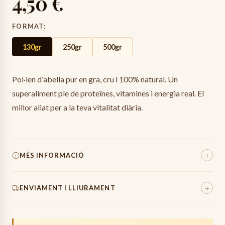
4,50 €
FORMAT
:
130gr
250gr
500gr
Pol·len d'abella pur en gra, cru i 100% natural. Un
superaliment ple de proteïnes, vitamines i energia real. El
millor aliat per a la teva vitalitat diària.
+
MÉS INFORMACIÓ
Pes Total
270
g
+
ENVIAMENT I LLIURAMENT
Origen
100%
Espanya (Mas Entreserra)
Els enviaments es preparen amb el màxim cura, utilitzant
material de protecció inflable d'alta qualitat per assegurar