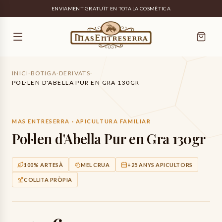
ENVIAMENT GRATUÏT EN TOTA LA COSMÈTICA
INICI
·
BOTIGA
·
DERIVATS
·
POL·LEN D'ABELLA PUR EN GRA 130GR
MAS ENTRESERRA · APICULTURA FAMILIAR
Pol·len d'Abella Pur en Gra 130gr
100% ARTESÀ
MEL CRUA
+25 ANYS APICULTORS
COLLITA PRÒPIA