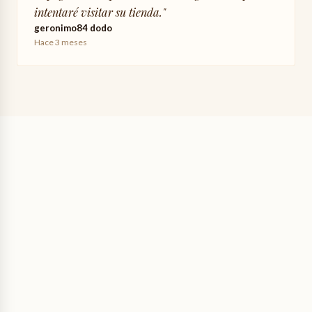
intentaré visitar su tienda.
"
geronimo84 dodo
Hace 3 meses
4,50 €