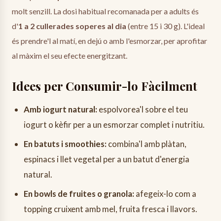
molt senzill. La dosi habitual recomanada per a adults és
d'
1 a 2 cullerades soperes al dia
(entre 15 i 30 g). L'ideal
és prendre'l al matí, en dejú o amb l'esmorzar, per aprofitar
al màxim el seu efecte energitzant.
Idees per Consumir-lo Fàcilment
Amb iogurt natural:
espolvorea'l sobre el teu
iogurt o kèfir per a un esmorzar complet i nutritiu.
En batuts i smoothies:
combina'l amb plàtan,
espinacs i llet vegetal per a un batut d'energia
natural.
En bowls de fruites o granola:
afegeix-lo com a
topping cruixent amb mel, fruita fresca i llavors.