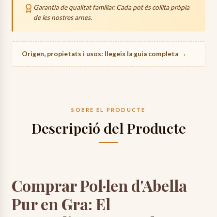
Garantia de qualitat familiar. Cada pot és collita pròpia
que la mel arribi intacta.
de les nostres arnes.
24-48h
Preparació de la comanda.
48-72h
Trànsit (transportista).
Origen, propietats i usos: llegeix la guia completa →
Data estimada de lliurament:
divendres, 14 d’agost
SOBRE EL PRODUCTE
Descripció del Producte
Comprar Pol·len d'Abella
Pur en Gra: El