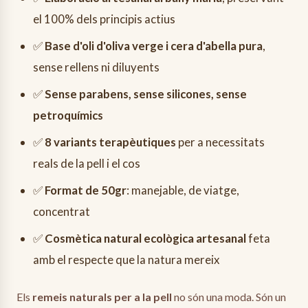
el 100% dels principis actius
✅
Base d'oli d'oliva verge i cera d'abella pura
,
sense rellens ni diluyents
✅
Sense parabens, sense silicones, sense
petroquímics
✅
8 variants terapèutiques
per a necessitats
reals de la pell i el cos
✅
Format de 50gr
: manejable, de viatge,
concentrat
✅
Cosmètica natural ecològica artesanal
feta
amb el respecte que la natura mereix
Els
remeis naturals per a la pell
no són una moda. Són un