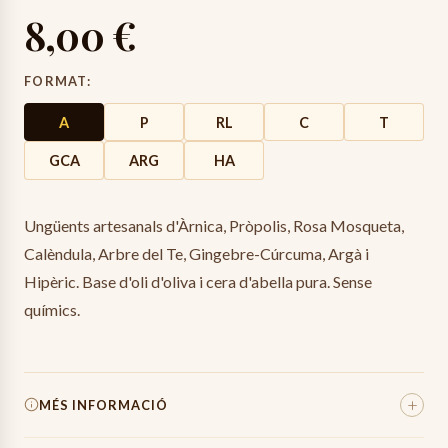
8,00 €
FORMAT
:
A
P
RL
C
T
GCA
ARG
HA
Ungüents artesanals d'Àrnica, Pròpolis, Rosa Mosqueta,
Calèndula, Arbre del Te, Gingebre-Cúrcuma, Argà i
Hipèric. Base d'oli d'oliva i cera d'abella pura. Sense
químics.
+
MÉS INFORMACIÓ