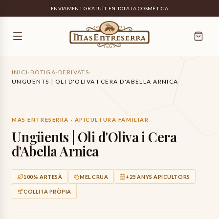
ENVIAMENT GRATUÏT EN TOTA LA COSMÈTICA
INICI
·
BOTIGA
·
DERIVATS
·
UNGÜENTS | OLI D'OLIVA I CERA D'ABELLA ARNICA
MAS ENTRESERRA · APICULTURA FAMILIAR
Ungüents | Oli d'Oliva i Cera
d'Abella Arnica
100% ARTESÀ
MEL CRUA
+25 ANYS APICULTORS
COLLITA PRÒPIA