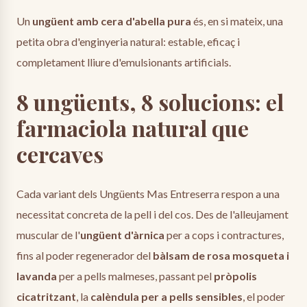
Un
ungüent amb cera d'abella pura
és, en si mateix, una
petita obra d'enginyeria natural: estable, eficaç i
completament lliure d'emulsionants artificials.
8 ungüents, 8 solucions: el
farmaciola natural que
cercaves
Cada variant dels Ungüents Mas Entreserra respon a una
necessitat concreta de la pell i del cos. Des de l'alleujament
muscular de l'
ungüent d'àrnica
per a cops i contractures,
fins al poder regenerador del
bàlsam de rosa mosqueta i
lavanda
per a pells malmeses, passant pel
pròpolis
cicatritzant
, la
calèndula per a pells sensibles
, el poder