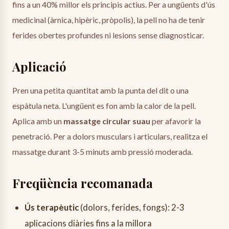
fins a un 40% millor els principis actius. Per a ungüents d'ús
medicinal (àrnica, hipèric, pròpolis), la pell no ha de tenir
ferides obertes profundes ni lesions sense diagnosticar.
Aplicació
Pren una petita quantitat amb la punta del dit o una
espàtula neta. L'ungüent es fon amb la calor de la pell.
Aplica amb un
massatge circular suau
per afavorir la
penetració. Per a dolors musculars i articulars, realitza el
massatge durant 3-5 minuts amb pressió moderada.
Freqüència recomanada
Ús terapèutic
(dolors, ferides, fongs): 2-3
aplicacions diàries fins a la millora