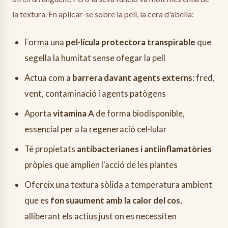
la textura. En aplicar-se sobre la pell, la cera d'abella:
Forma una
pel·lícula protectora transpirable
que
segella la humitat sense ofegar la pell
Actua com a
barrera davant agents externs
: fred,
vent, contaminació i agents patògens
Aporta
vitamina A
de forma biodisponible,
essencial per a la regeneració cel·lular
Té propietats
antibacterianes i antiinflamatòries
pròpies que amplien l'acció de les plantes
Ofereix una textura sòlida a temperatura ambient
que es
fon suaument amb la calor del cos
,
alliberant els actius just on es necessiten