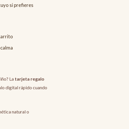
tuyo si prefieres
carrito
 calma
riño? La
tarjeta regalo
lo digital rápido cuando
mética natural o