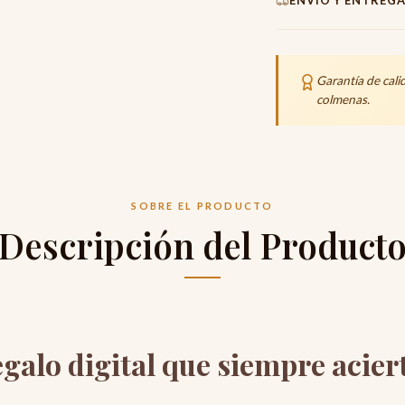
ENVÍO Y ENTREG
Origen
100%
E
Los envíos se prepar
protección hinchable 
Garantía de cali
colmenas.
Instant Shipping
SOBRE EL PRODUCTO
Descripción del Product
egalo digital que siempre acier