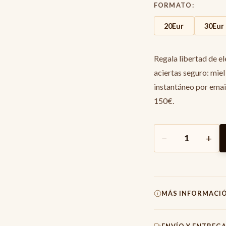
FORMATO
:
20Eur
30Eur
Regala libertad de el
aciertas seguro: miel
instantáneo por emai
150€.
−
+
1
MÁS INFORMACI
Peso Total
0
g