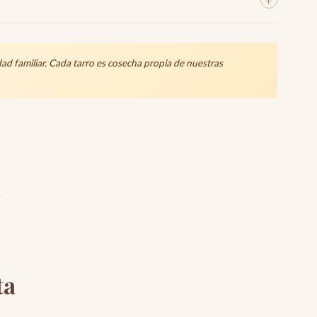
+
A
spaña (Mas Entreserra)
an con el máximo cuidado, utilizando material de
de alta calidad para asegurar que la miel llegue intacta.
dad familiar. Cada tarro es cosecha propia de nuestras
o
ta