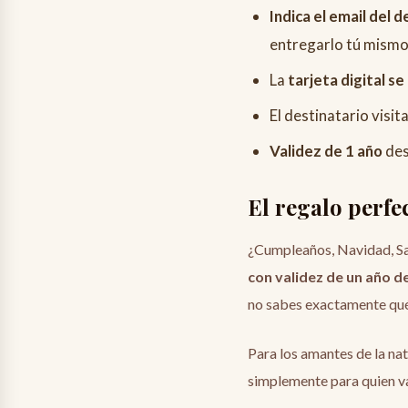
Indica el email del 
entregarlo tú mism
La
tarjeta digital se
El destinatario visita
Validez de 1 año
des
El regalo perfe
¿Cumpleaños, Navidad, San
con validez de un año d
no sabes exactamente qué 
Para los amantes de la nat
simplemente para quien val