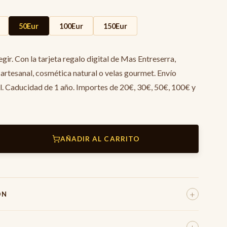
50Eur
100Eur
150Eur
egir. Con la tarjeta regalo digital de Mas Entreserra,
 artesanal, cosmética natural o velas gourmet. Envío
l. Caducidad de 1 año. Importes de 20€, 30€, 50€, 100€ y
AÑADIR AL CARRITO
+
ÓN