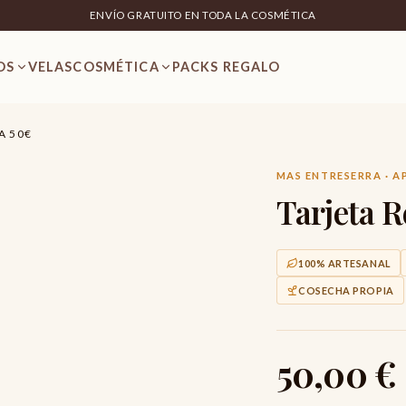
ENVÍO GRATUITO EN TODA LA COSMÉTICA
OS
VELAS
COSMÉTICA
PACKS REGALO
A 50€
MAS ENTRESERRA · A
Tarjeta 
100% ARTESANAL
COSECHA PROPIA
50,00 €