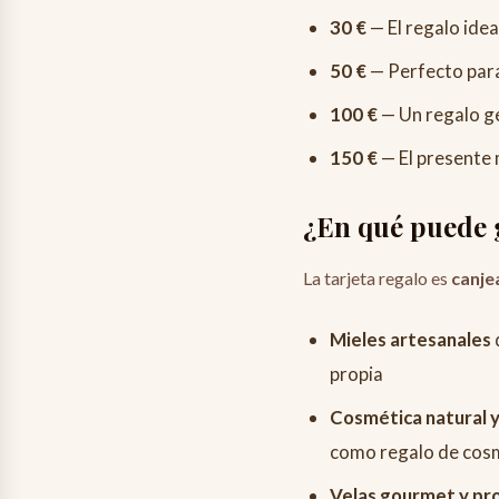
30 €
— El regalo ide
50 €
— Perfecto para
100 €
— Un regalo g
150 €
— El presente 
¿En qué puede g
La tarjeta regalo es
canje
Mieles artesanales
propia
Cosmética natural y
como regalo de cosm
Velas gourmet y pr