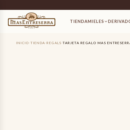
Tarjeta Regalo Mas Entreserra 50€
50,00 €
TIENDA
MIELES
DERIVAD
INICIO
·
TIENDA
·
REGALS
·
TARJETA REGALO MAS ENTRESERR