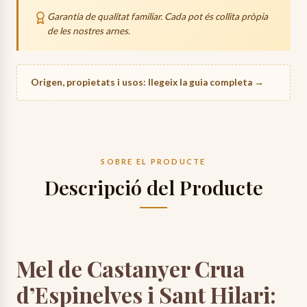
material de protecció inflable d'alta qualitat per assegurar
Garantia de qualitat familiar. Cada pot és collita pròpia
que la mel arribi intacta.
de les nostres arnes.
24-48h
Preparació de la comanda.
48-72h
Trànsit (transportista).
Origen, propietats i usos: llegeix la guia completa →
Data estimada de lliurament:
dijous, 13 d’agost
SOBRE EL PRODUCTE
Descripció del Producte
Mel de Castanyer Crua
d’Espinelves i Sant Hilari: