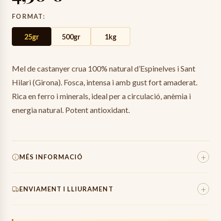
FORMAT
:
25gr
500gr
1kg
Mel de castanyer crua 100% natural d’Espinelves i Sant
Hilari (Girona). Fosca, intensa i amb gust fort amaderat.
Rica en ferro i minerals, ideal per a circulació, anèmia i
energia natural. Potent antioxidant.
+
MÉS INFORMACIÓ
Pes Total
390
g
+
ENVIAMENT I LLIURAMENT
Pes Net
250-255g
Origen
100%
Espanya (Mas Entreserra)
Els enviaments es preparen amb el màxim cura, utilitzant