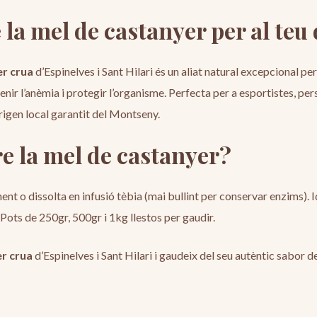
 la mel de castanyer per al teu 
er crua
d’Espinelves i Sant Hilari és un aliat natural excepcional pe
venir l’anèmia i protegir l’organisme. Perfecta per a esportistes, p
rigen local garantit del Montseny.
 la mel de castanyer?
ment o dissolta en infusió tèbia (mai bullint per conservar enzims). 
Pots de 250gr, 500gr i 1kg llestos per gaudir.
r crua
d’Espinelves i Sant Hilari i gaudeix del seu autèntic sabor d