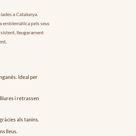
eciades a Catalunya.
ona emblemàtica pels seus
sistent, lleugerament
ent.
anganès. Ideal per
liures i retrassen
ràcies als tanins.
ns lleus.