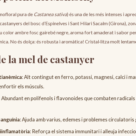
ofloral pura de
Castanea sativa
) és una de les més intenses i apr
 castanyers del bosc d’Espinelves i Sant Hilari Sacalm (Girona), z
eu color ambre fosc gairebé negre, aroma fort amaderat i sabor per
única. No és dolça: és robusta i aromàtica! Cristal·litza molt lentam
de la mel de castanyer
ntianèmica
: Alt contingut en ferro, potassi, magnesi, calci i m
enfortir els músculs.
: Abundant en polifenols i flavonoides que combaten radicals l
 sanguínia
: Ajuda amb varius, edemes i problemes circulatoris g
iinflamatòria
: Reforça el sistema immunitari i alleuja infeccio