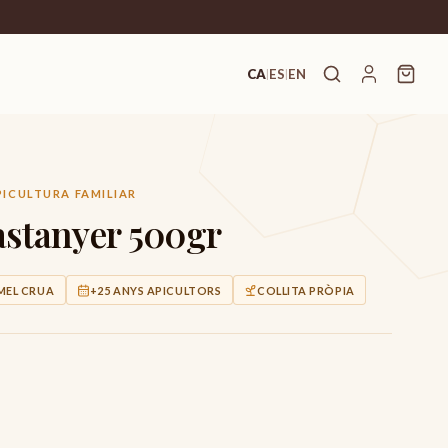
CA
ES
EN
|
|
PICULTURA FAMILIAR
astanyer 500gr
MEL CRUA
+25 ANYS APICULTORS
COLLITA PRÒPIA