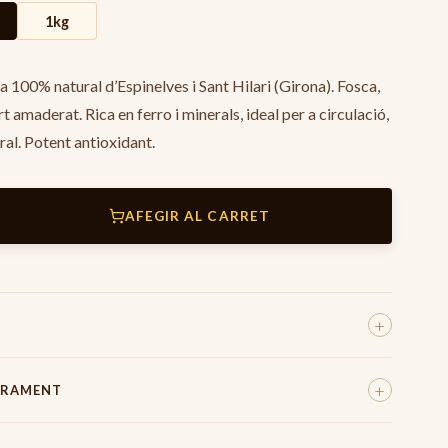
1kg
 100% natural d’Espinelves i Sant Hilari (Girona). Fosca,
t amaderat. Rica en ferro i minerals, ideal per a circulació,
ral. Potent antioxidant.
AFEGIR AL CARRET
+
Ó
+
IURAMENT
10g
spanya (Mas Entreserra)
eparen amb el màxim cura, utilitzant material de protecció