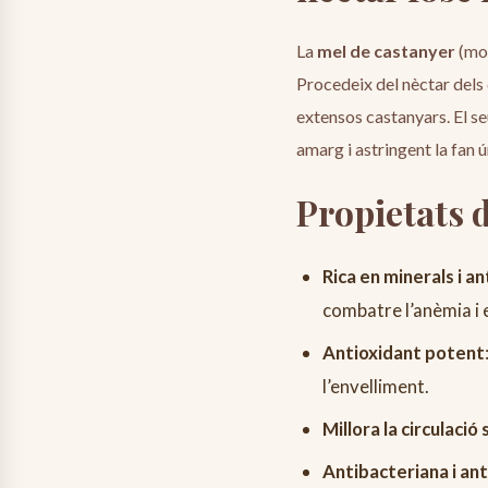
La
mel de castanyer
(mon
Procedeix del nèctar dels
extensos castanyars. El s
amarg i astringent la fan 
Propietats 
Rica en minerals i a
combatre l’anèmia i 
Antioxidant potent
l’envelliment.
Millora la circulació
Antibacteriana i ant