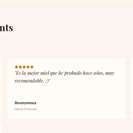
ents
"
Es la mejor miel que he probado hace años, muy
recomendable. :)
"
Anonymous
Hace 2 meses