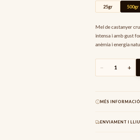
25gr
500gr
Mel de castanyer crua
intensa i amb gust for
anèmia i energia natu
−
+
1
MÉS INFORMACI
Pes Total
680
g
ENVIAMENT I LL
Pes Net
490-5
Origen
100%
E
Els enviaments es pr