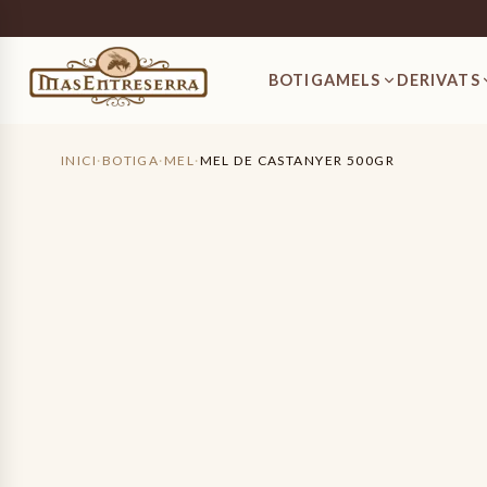
Mel de Castanyer 500gr
7,00 €
BOTIGA
MELS
DERIVATS
INICI
·
BOTIGA
·
MEL
·
MEL DE CASTANYER 500GR