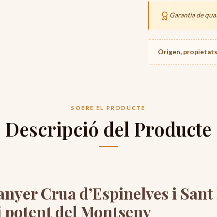
inflable d'alta qualit
Garantia de quali
24-48h
Preparació 
48-72h
Trànsit (tra
Origen, propietats 
Data estimada 
divendres, 14
SOBRE EL PRODUCTE
Descripció del Producte
nyer Crua d’Espinelves i Sant H
 i potent del Montseny