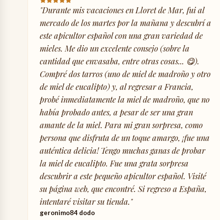
"
Durante mis vacaciones en Lloret de Mar, fui al
mercado de los martes por la mañana y descubrí a
este apicultor español con una gran variedad de
mieles. Me dio un excelente consejo (sobre la
cantidad que envasaba, entre otras cosas... 😋).
Compré dos tarros (uno de miel de madroño y otro
de miel de eucalipto) y, al regresar a Francia,
probé inmediatamente la miel de madroño, que no
había probado antes, a pesar de ser una gran
amante de la miel. Para mi gran sorpresa, como
persona que disfruta de un toque amargo, ¡fue una
auténtica delicia! Tengo muchas ganas de probar
la miel de eucalipto. Fue una grata sorpresa
descubrir a este pequeño apicultor español. Visité
su página web, que encontré. Si regreso a España,
intentaré visitar su tienda.
"
geronimo84 dodo