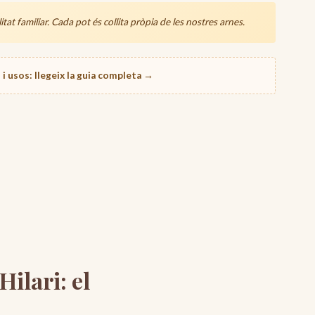
at per assegurar que la mel arribi intacta.
tat familiar. Cada pot és collita pròpia de les nostres arnes.
de la comanda.
nsportista).
i usos: llegeix la guia completa →
de lliurament:
 d’agost
ilari: el