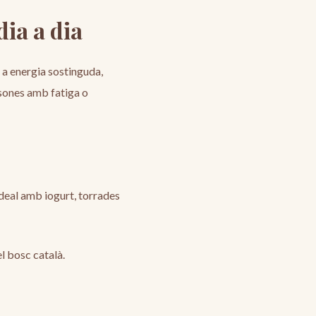
dia a dia
r a energia sostinguda,
ersones amb fatiga o
Ideal amb iogurt, torrades
el bosc català.